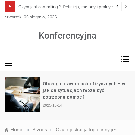
Skip
bliższe lata
Czym jest controlling ? Definicja, metody i praktyczne zasto
to
czwartek, 06 sierpnia, 2026
content
Konferencyjna
Obsługa prawna osób fizycznych – w
jakich sytuacjach może być
potrzebna pomoc?
2025-10-14
Home
»
Biznes
»
Czy rejestracja logo firmy jest