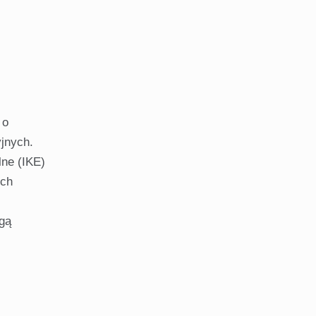
 o
jnych.
ne (IKE)
ych
ogą