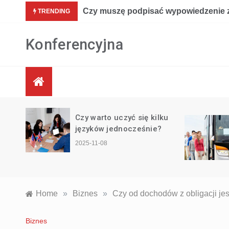
Skip
Czy muszę podpisać wypowiedzenie 
TRENDING
to
content
Konferencyjna
w
Czy warto uczyć się kilku
arto
języków jednocześnie?
2025-11-08
Home
»
Biznes
»
Czy od dochodów z obligacji je
Biznes