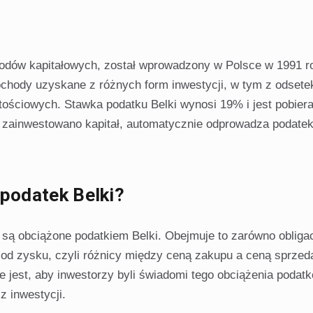
hodów kapitałowych, został wprowadzony w Polsce w 1991 r
ochody uzyskane z różnych form inwestycji, w tym z odsetek
rtościowych. Stawka podatku Belki wynosi 19% i jest pobier
ej zainwestowano kapitał, automatycznie odprowadza podate
 podatek Belki?
 są obciążone podatkiem Belki. Obejmuje to zarówno obliga
y od zysku, czyli różnicy między ceną zakupu a ceną sprzed
e jest, aby inwestorzy byli świadomi tego obciążenia podat
 inwestycji.