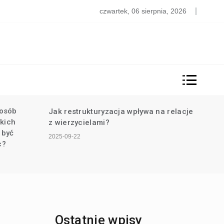
y strefa euro upadnie? Analiza i prognozy na najbliższe lat
czwartek, 06 sierpnia, 2026
osób
Jak restrukturyzacja wpływa na relacje
Jak 
akich
z wierzycielami?
pomó
 być
2025-09-22
2025-0
c?
Ostatnie wpisy