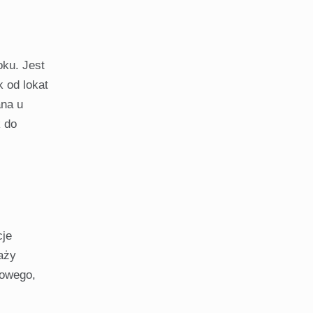
oku. Jest
 od lokat
ana u
k do
cje
aży
kowego,