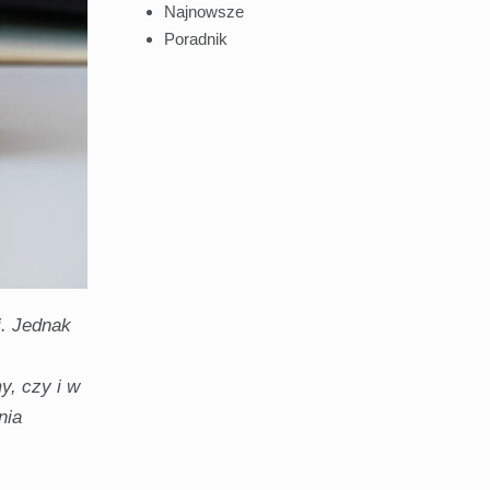
Najnowsze
Poradnik
i. Jednak
y, czy i w
nia