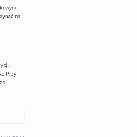
ynkowym,
płynąć na
ycji.
a. Przy
oże