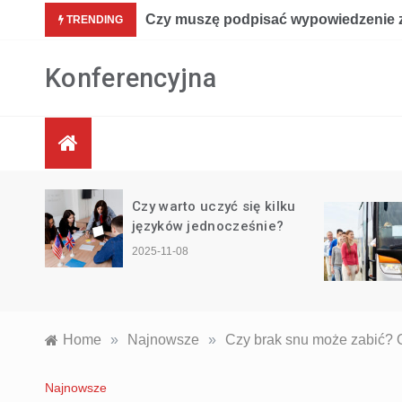
Skip
Czy muszę podpisać wypowiedzenie 
TRENDING
to
content
Konferencyjna
w
Czy warto uczyć się kilku
arto
języków jednocześnie?
2025-11-08
Home
»
Najnowsze
»
Czy brak snu może zabić?
Najnowsze