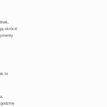
dnak,
gą skrócić
rymenty
ak to
a.
 godzinę