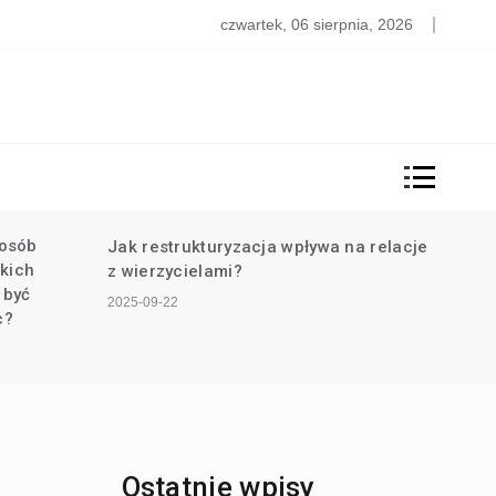
y strefa euro upadnie? Analiza i prognozy na najbliższe lat
czwartek, 06 sierpnia, 2026
osób
Jak restrukturyzacja wpływa na relacje
Jak 
akich
z wierzycielami?
pomó
 być
2025-09-22
2025-0
c?
Ostatnie wpisy