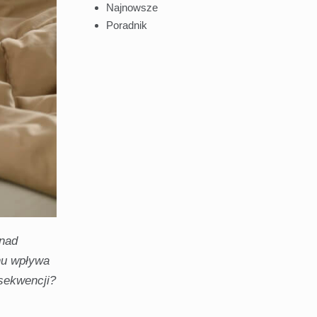
Najnowsze
Poradnik
 nad
snu wpływa
sekwencji?