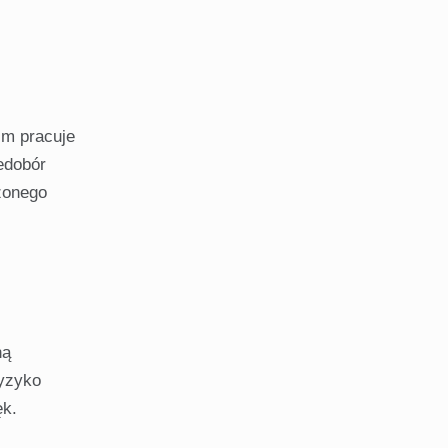
zm pracuje
edobór
zonego
ną
ryzyko
ęk.