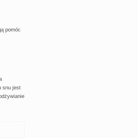
ogą pomóc
a
 snu jest
odżywianie