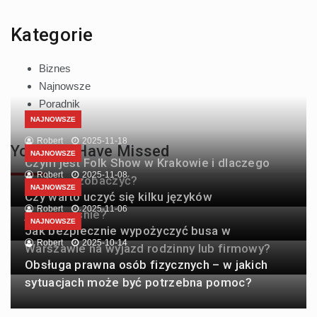
Kategorie
Biznes
Najnowsze
Poradnik
NAJNOWSZE
Robert
2025-11-18
You May Have Missed
NAJNOWSZE
Czym jest Folk Show w Krakowie i dlaczego
Robert
2025-11-08
warto go zobaczyć?
NAJNOWSZE
Czy warto uczyć się kilku języków
Robert
2025-11-06
jednocześnie?
NAJNOWSZE
Jak bezpiecznie wypożyczyć busa w
Robert
2025-10-14
Warszawie na wyjazd rodzinny lub firmowy?
Obsługa prawna osób fizycznych – w jakich
sytuacjach może być potrzebna pomoc?