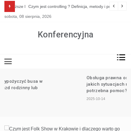
Skip
bliższe lata
Czym jest controlling ? Definicja, metody i praktyczne zasto
to
sobota, 08 sierpnia, 2026
content
Konferencyjna
Obsługa prawna osób fizycznych – w
jakich sytuacjach może być
potrzebna pomoc?
2025-10-14